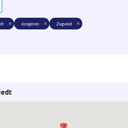
eit
jongeren
zegveld
iedt