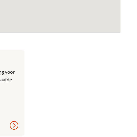
ng voor
gaafde