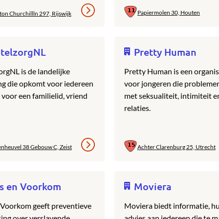
Papiermolen 30, Houten
ton Churchillln 297, Rijswijk
telzorgNL
Pretty Human
rgNL is de landelijke
Pretty Human is een organis
ng die opkomt voor iedereen
voor jongeren die probleme
 voor een familielid, vriend
met seksualiteit, intimiteit e
relaties.
enheuvel 38 Gebouw C, Zeist
Achter Clarenburg 25, Utrecht
is en Voorkom
Moviera
 Voorkom geeft preventieve
Moviera biedt informatie, h
ting over verslavende
advies aan iedereen die te 