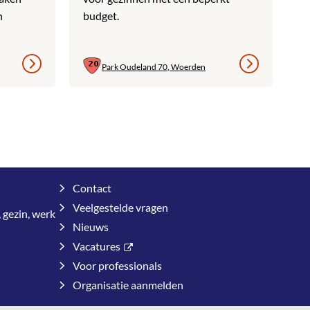
n
budget.
Park Oudeland 70, Woerden
Contact
Veelgestelde vragen
 gezin, werk
Nieuws
Vacatures
Voor professionals
Organisatie aanmelden