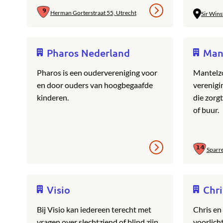
Herman Gorterstraat 55, Utrecht
Sir Wins
Pharos Nederland
Man
Pharos is een oudervereniging voor
Mantelzo
en door ouders van hoogbegaafde
verenigi
kinderen.
die zorgt
of buur.
Sparr
Visio
Chr
Bij Visio kan iedereen terecht met
Chris en
vragen over slechtziend of blind zijn.
voorlich