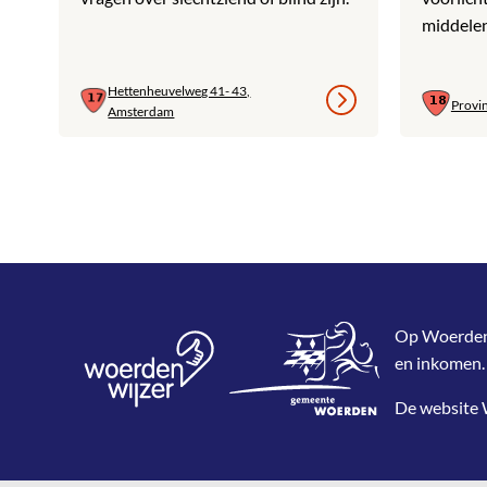
middelen
Hettenheuvelweg 41- 43,
Provi
Amsterdam
Op WoerdenWi
en inkomen.
De website