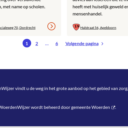
, met name op scholen.
heeft met huiselijk geweld e
mensenhandel.
ncialeweg 70, Dordrecht
Halstraat 56, Apeldoorn
1
2
…
6
Volgende pagina
jzer vindt u de weg in het grote aanbod op het gebied van zorg,
 WoerdenWijzer wordt beheerd door
gemeente Woerden
.