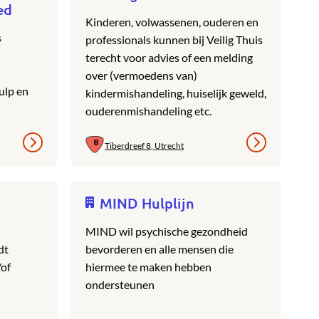
ed
Kinderen, volwassenen, ouderen en
s
professionals kunnen bij Veilig Thuis
terecht voor advies of een melding
over (vermoedens van)
ulp en
kindermishandeling, huiselijk geweld,
ouderenmishandeling etc.
Tiberdreef 8, Utrecht
MIND Hulplijn
MIND wil psychische gezondheid
dt
bevorderen en alle mensen die
/of
hiermee te maken hebben
ondersteunen