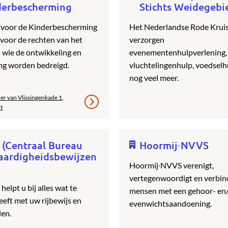
derbescherming
Stichts Weidegebi
 voor de Kinderbescherming
Het Nederlandse Rode Krui
voor de rechten van het
verzorgen
n wie de ontwikkeling en
evenementenhulpverlening,
ng worden bedreigd.
vluchtelingenhulp, voedselh
nog veel meer.
er van Vlissingenkade 1,
t
 (Centraal Bureau
Hoormij∙NVVS
aardigheidsbewijzen
Hoormij∙NVVS verenigt,
vertegenwoordigt en verbin
elpt u bij alles wat te
mensen met een gehoor- en
eft met uw rijbewijs en
evenwichtsaandoening.
den.