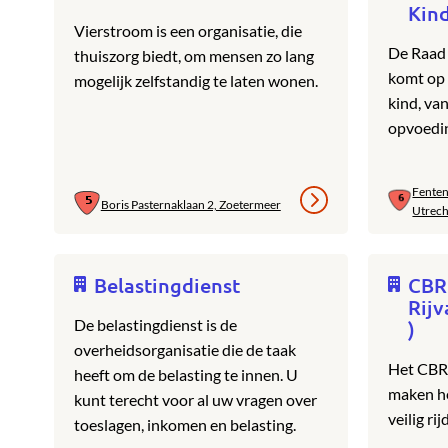
Kin
Vierstroom is een organisatie, die
De Raad
thuiszorg biedt, om mensen zo lang
komt op 
mogelijk zelfstandig te laten wonen.
kind, va
opvoedi
Fenten
Boris Pasternaklaan 2, Zoetermeer
Utrech
Belastingdienst
CBR
Rijv
De belastingdienst is de
)
overheidsorganisatie die de taak
Het CBR h
heeft om de belasting te innen. U
maken he
kunt terecht voor al uw vragen over
veilig rij
toeslagen, inkomen en belasting.