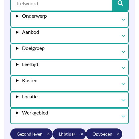
Onderwerp
Aanbod
Doelgroep
Leeftijd
Kosten
Locatie
Werkgebied
gezond leven
lhbtiqa+
opvoeden