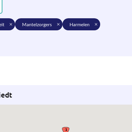
eit
mantelzorgers
harmelen
iedt