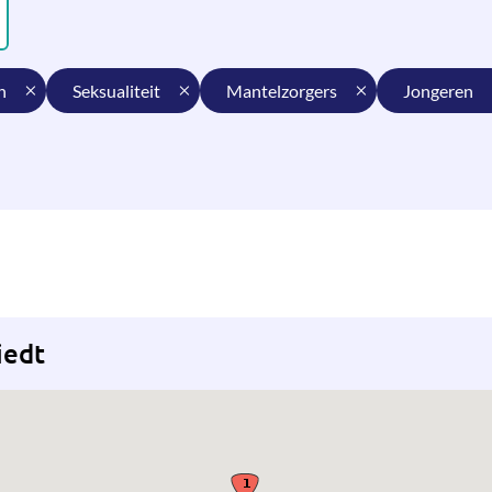
n
seksualiteit
mantelzorgers
jongeren
iedt