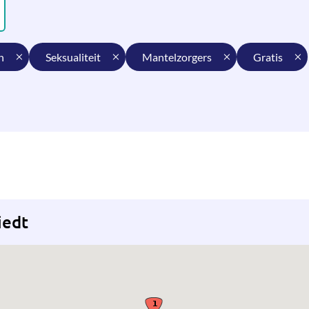
n
seksualiteit
mantelzorgers
gratis
iedt