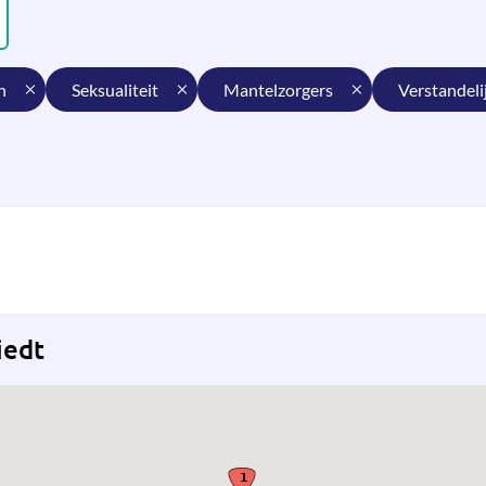
n
seksualiteit
mantelzorgers
verstandel
iedt