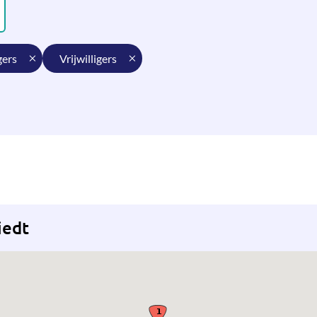
gers
vrijwilligers
iedt