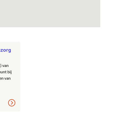
szorg
) van
unt bij
ien van