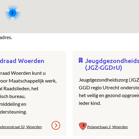
2
adres.
draad Woerden
Jeugdgezondheid
(JGZ-GGDrU)
draad Woerden kunt u
Jeugdgezondheidszorg (JGZ
voor Maatschappelijk werk,
GGD regio Utrecht onderste
al Raadslieden, het
het veilig en gezond opgroe
sch bureau,
ieder kind.
middeling en
dersteuning.
nderenstraat 32, Woerden
Polanerbaan 2, Woerden