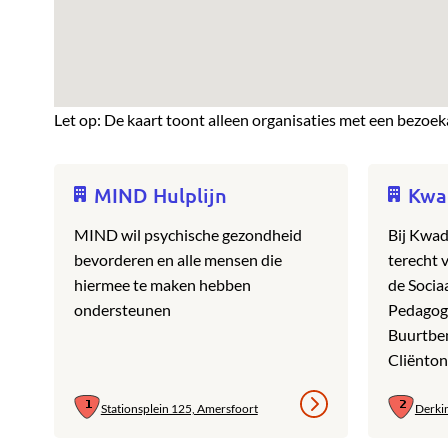
Let op: De kaart toont alleen organisaties met een bezoek
MIND Hulplijn
Kwa
MIND wil psychische gezondheid
Bij Kwa
bevorderen en alle mensen die
terecht 
hiermee te maken hebben
de Socia
ondersteunen
Pedagogi
Buurtbe
Cliënton
Stationsplein 125, Amersfoort
Derki