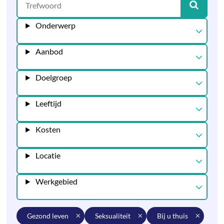
Onderwerp
Aanbod
Doelgroep
Leeftijd
Kosten
Locatie
Werkgebied
gezond leven
seksualiteit
bij u thuis