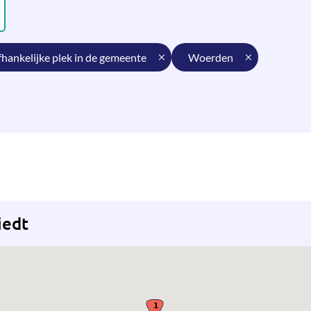
afhankelijke plek in de gemeente
woerden
iedt