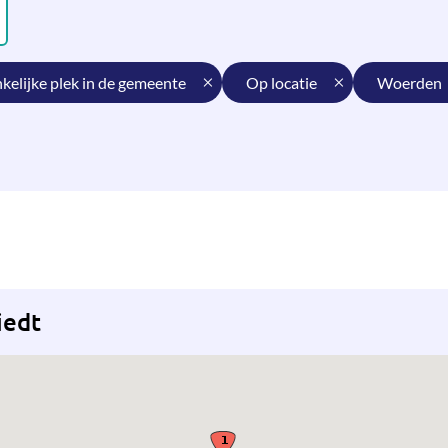
nkelijke plek in de gemeente
op locatie
woerden
iedt