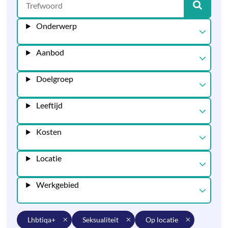
Onderwerp
Aanbod
Doelgroep
Leeftijd
Kosten
Locatie
Werkgebied
lhbtiqa+
seksualiteit
op locatie