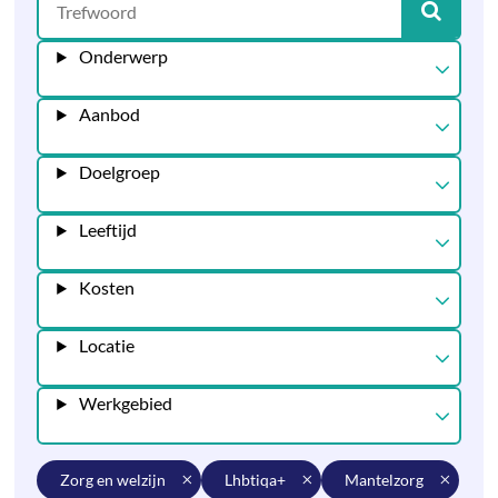
Onderwerp
Aanbod
Doelgroep
Leeftijd
Kosten
Locatie
Werkgebied
zorg en welzijn
lhbtiqa+
mantelzorg