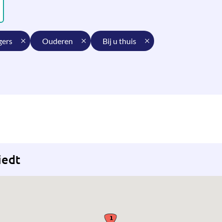
igers
ouderen
bij u thuis
iedt