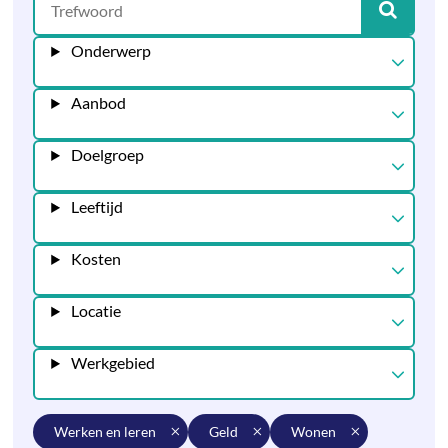
Onderwerp
Aanbod
Doelgroep
Leeftijd
Kosten
Locatie
Werkgebied
werken en leren
geld
wonen