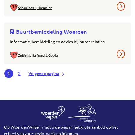
Schoollaan 8, Harmelen
Buurtbemiddeling Woerden
Informatie, bemiddeling en advies bij burenrelaties.
Zuidelijk Halfrond 1, Gouda
1
2
Volgende pagina
Op WoerdenWijzer vindt u de weg in het grote aanbod op het
gebied van zorg, gezin, werk en inkomen.