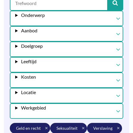
Onderwerp
Aanbod
Doelgroep
Leeftijd
Kosten
Locatie
Werkgebied
geld en recht
seksualiteit
verslaving