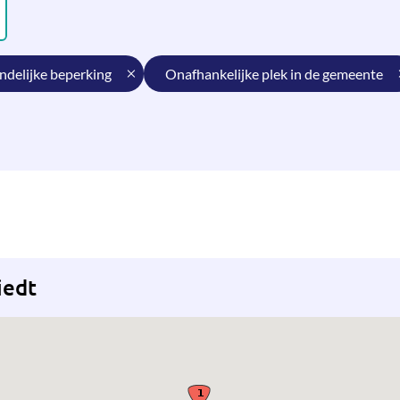
andelijke beperking
onafhankelijke plek in de gemeente
iedt