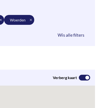
woerden
Verberg kaart