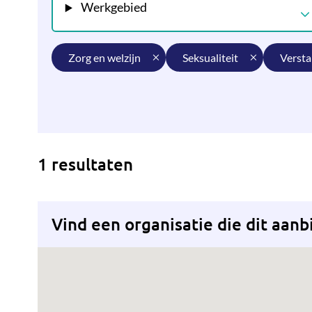
Werkgebied
zorg en welzijn
seksualiteit
verst
1 resultaten
Vind een organisatie die dit aanb