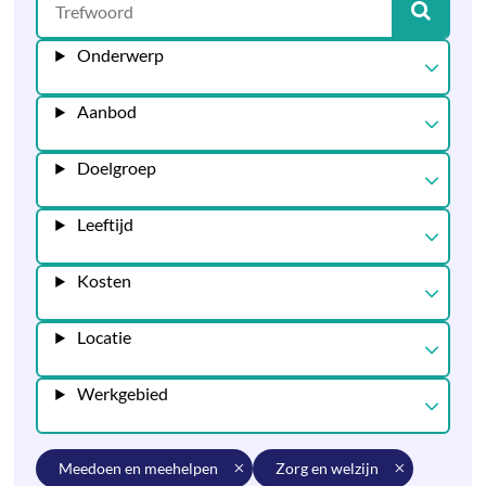
Onderwerp
Aanbod
Doelgroep
Leeftijd
Kosten
Locatie
Werkgebied
meedoen en meehelpen
zorg en welzijn