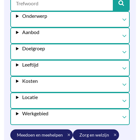
Onderwerp
Aanbod
Doelgroep
Leeftijd
Kosten
Locatie
Werkgebied
meedoen en meehelpen
zorg en welzijn