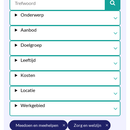
Onderwerp
Aanbod
Doelgroep
Leeftijd
Kosten
Locatie
Werkgebied
meedoen en meehelpen
zorg en welzijn