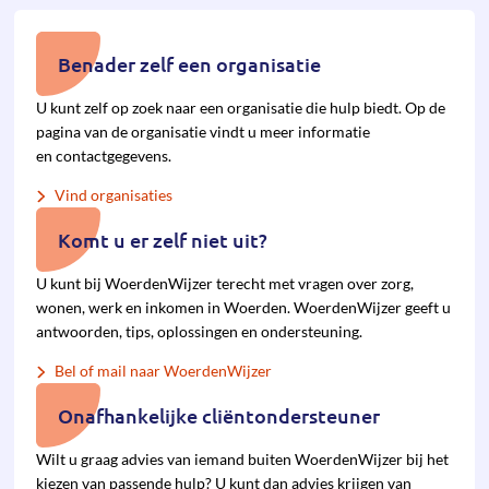
Benader zelf een organisatie
U kunt zelf op zoek naar een organisatie die hulp biedt. Op de
pagina van de organisatie vindt u meer informatie
en contactgegevens.
Vind organisaties
Komt u er zelf niet uit?
U kunt bij WoerdenWijzer terecht met vragen over zorg,
wonen, werk en inkomen in Woerden. WoerdenWijzer geeft u
antwoorden, tips, oplossingen en ondersteuning.
Bel of mail naar WoerdenWijzer
Onafhankelijke cliëntondersteuner
Wilt u graag advies van iemand buiten WoerdenWijzer bij het
kiezen van pas­sende hulp? U kunt dan advies krijgen van