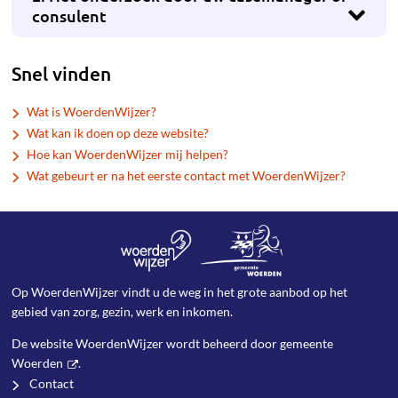
consulent
Snel vinden
Wat is WoerdenWijzer?
Wat kan ik doen op deze website?
Hoe kan WoerdenWijzer mij helpen?
Wat gebeurt er na het eerste contact met WoerdenWijzer?
Op WoerdenWijzer vindt u de weg in het grote aanbod op het
gebied van zorg, gezin, werk en inkomen.
De website WoerdenWijzer wordt beheerd door
gemeente
Woerden
.
Contact