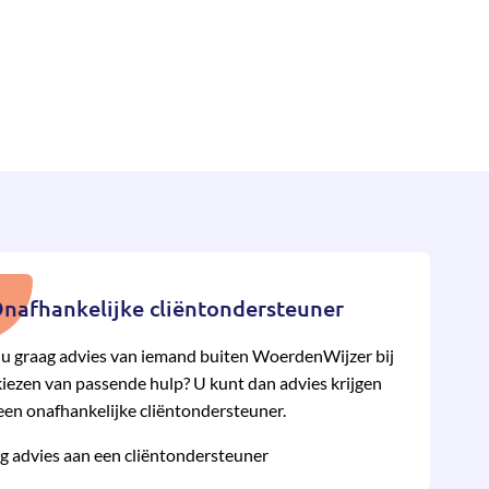
nafhankelijke cliëntondersteuner
 u graag advies van iemand buiten WoerdenWijzer bij
kiezen van pas­sende hulp? U kunt dan advies krijgen
een onafhan­kelijke cliënt­onder­steuner.
g advies aan een cliëntondersteuner