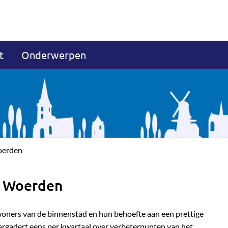
t
Onderwerpen
oerden
d Woerden
oners van de binnenstad en hun behoefte aan een prettige
ergadert eens per kwartaal over verbeterpunten van het