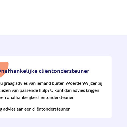
nafhankelijke cliëntondersteuner
 u graag advies van iemand buiten WoerdenWijzer bij
kiezen van pas­sende hulp? U kunt dan advies krijgen
een onafhan­kelijke cliënt­onder­steuner.
g advies aan een cliëntondersteuner