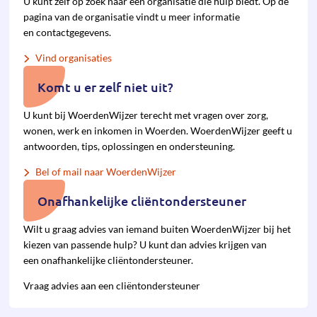
U kunt zelf op zoek naar een organisatie die hulp biedt. Op de
pagina van de organisatie vindt u meer informatie
en contactgegevens.
Vind organisaties
Komt u er zelf niet uit?
U kunt bij WoerdenWijzer terecht met vragen over zorg,
wonen, werk en inkomen in Woerden. WoerdenWijzer geeft u
antwoorden, tips, oplossingen en ondersteuning.
Bel of mail naar WoerdenWijzer
Onafhankelijke cliëntondersteuner
Wilt u graag advies van iemand buiten WoerdenWijzer bij het
kiezen van pas­sende hulp? U kunt dan advies krijgen van
een onafhan­kelijke cliënt­onder­steuner.
Vraag advies aan een cliëntondersteuner