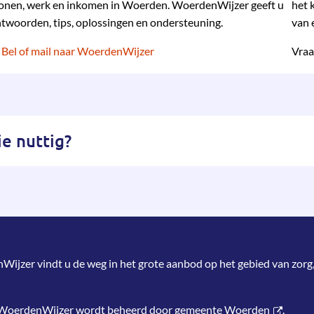
nen, werk en inkomen in Woerden. WoerdenWijzer geeft u
het 
twoorden, tips, oplossingen en ondersteuning.
van 
Bel of mail naar WoerdenWijzer
Vraa
e nuttig?
jzer vindt u de weg in het grote aanbod op het gebied van zorg,
 WoerdenWijzer wordt beheerd door
gemeente Woerden
.