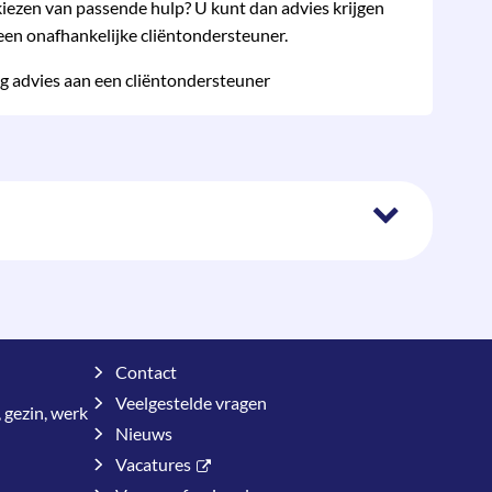
kiezen van pas­sende hulp? U kunt dan advies krijgen
een onafhan­kelijke cliënt­onder­steuner.
g advies aan een cliëntondersteuner
Contact
Veelgestelde vragen
 gezin, werk
Nieuws
Vacatures