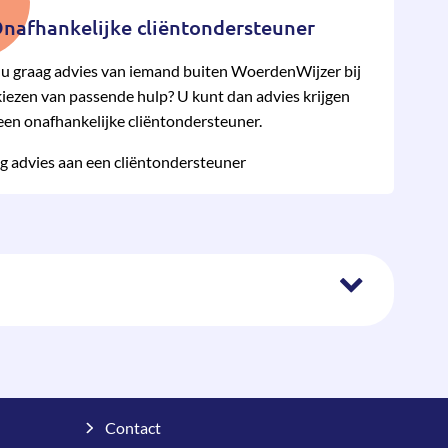
nafhankelijke cliëntondersteuner
 u graag advies van iemand buiten WoerdenWijzer bij
kiezen van pas­sende hulp? U kunt dan advies krijgen
een onafhan­kelijke cliënt­onder­steuner.
g advies aan een cliëntondersteuner
Contact