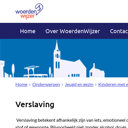
Home
Over WoerdenWijzer
Contac
Home
Onderwerpen
Jeugd en gezin
Kinderen met 
Verslaving
Verslaving betekent afhankelijk zijn van iets, emotioneel 
stof of gewoonte. Bijvoorbeeld niet zonder alcohol, drugs,