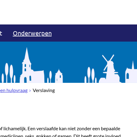
t
Onderwerpen
een hulpvraag
Verslaving
of lichamelijk. Een verslaafde kan niet zonder een bepaalde
 medicijnen, seks, gokken of gamen. Dit heeft grote invloed